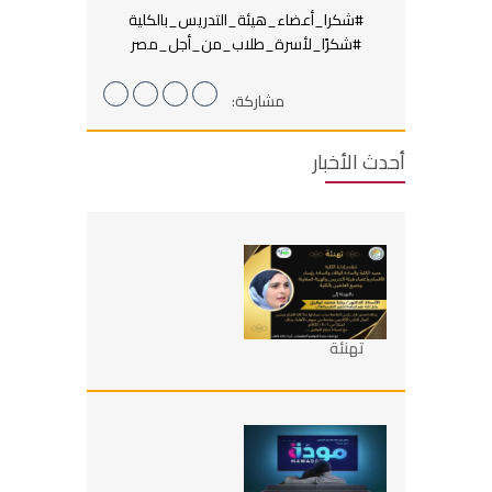
#شكرا_أعضاء_هيئة_التدريس_بالكلية
#شكرًا_لأسرة_طلاب_من_أجل_مصر
مشاركة:
أحدث الأخبار
تهنئة