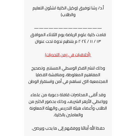
أ.د/ رشا توفيق (وكيل الكلية لشئون التعليم
والطلاب)
——————————————
قامت كلية علوم الرياضة يوم الثلاثاء الموافق
١٣ / ١١ / ٢٠٢٤ م بتنظيم ندوة تحت عنوان
(أخلاقيات في زمن التحديات)
وذلك لنشر الفكر الوسطي المستنير، وتصحيح
المفاهيم المغلوطة، ومناقشة القضايا
المجتمعية التي تساهم في أمن واستقرار الوطن
وقد ألقى المحاضرات قافلة دعوية من علماء
وواعظي الأزهر الشريف، وذلك بحضور الكثير من
الطلاب وأعضاء هيئة التدريس والهيئة المعاونة
والعاملين بالكلية.
حفظ الله أبنائنا ووفقهم إلى ما يحب ويرضى.