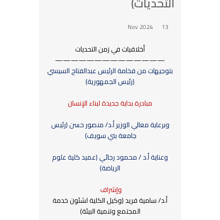
التحديات)
13 Nov 2024
أخلاقيات في زمن التحديات
——————————————
بتوجيهات من فخامة الرئيس عبدالفتاح السيسي
(رئيس الجمهورية)
مبادرة بداية جديدة لبناء الإنسان
و‏برعاية معالي الوزير أ.د/ منصور حسن (رئيس
جامعة بني سويف)
وعناية أ.د / محمود رجائي (عميد كلية علوم
الرياضة)
وإشراف
أ.د/ سامية فريد (وكيل الكلية لشئون خدمة
المجتمع وتنمية البيئة)