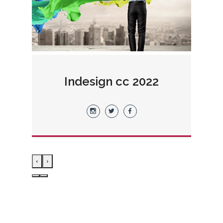
2
Indesign cc 2022
›
‹