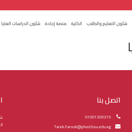
شئون التعليم والطلاب
الكلية
منصة إجادة
شئون الدراسات العليا 
اتصل بنا
ا
01001309319
شك
ال
Tarek.Farouk@phed.bsu.edu.eg