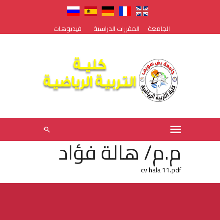
الجامعة
المقررات الدراسية
فيديوهات
م.م/ هالة فؤاد
cv hala 11.pdf